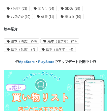
杉並区
(93)
暮らし
(84)
SDGs
(29)
お店紹介
(19)
健康
(11)
息抜き
(10)
絵本紹介
絵本（幼児）
(50)
絵本（低学年）
(28)
絵本（乳児）
(7)
絵本（高学年）
(4)
AppStore
・
PlayStore
でアップデート公開中！