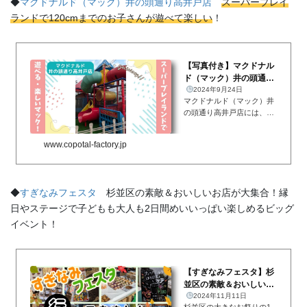
◆
マクドナルド（マック）井の頭通り高井戸店
スーパープレイ
ょっとおい...
ランドで120cmまでのお子さんが遊べて楽しい
！
【写真付き】マクドナル
ド（マック）井の頭通り
高井戸店 大きな滑り台
2024年9月24日
マクドナルド（マック）井
付きのスー...
の頭通り高井戸店には、大
きな滑り台が付いたスーパ
ープレイランドがあり、12
www.copotal-factory.jp
0cm・小学校低学年までの
お子さんが遊べるようにな
っています！マクドナルド
は言わずもがな、世界的外
◆
すぎなみフェスタ
杉並区の素敵＆おいしいお店が大集合！縁
食チェ...
日やステージで子どもも大人も2日間めいいっぱい楽しめるビッグ
イベント！
【すぎなみフェスタ】杉
並区の素敵＆おいしいお
店が大集合！縁日・体
2024年11月11日