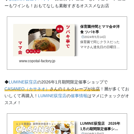
ーもワインも！おもてなしも素敵すぎるオススメなお店
保育園仲間とママ会＠洋
食 ツバキ亭
2024年5月14日
保育園で同じクラスだった
ママさん達先日の日曜日
（母の日だった…！）は保
育園で同じクラスだったマ
www.copotal-factory.jp
マさん達とママ会＠洋食 ツ
バキ亭入学した小学校は見
事なまでにみんなバラバラ
(笑)しかし、子どもが小学2
◆
LUMINE荻窪店
の2026年1月期間限定催事ショップで
年生に...
CASANEO（カサネオ）
さんのミルクレープが出店
！層が多くてお
いしくて再購入！
LUMINE荻窪店
の
催事情報
はマメにチェックがオ
ススメ！
LUMINE荻窪店 2026年
1月の期間限定催事ショ
2026年2月6日