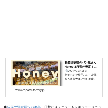
r de italia（ダッチマル
2026年3月18日
PTA役員お疲れ様会を杉並
デイタリア）!...
区西荻窪のDACCI mar de it
alia（ダッチマルデイタリ
ア）で開催!!年度末になり
www.copotal-factory.jp
ましたので、PTA役員もそ
ろそろお役御免。というこ
とで、お疲れ様会を杉並区
西荻窪のなかなか予約が取
◆
荻窪のパン屋さん Honey
北海道産小麦「はるよこい」100％
れない...
のふわふわ食パンも！総菜パン・菓子パンも種類豊富！
杉並区荻窪のパン屋さん
Honeyは種類が豊富！北
海道小麦「はるよこい」
2024年10月15日
惣菜パンや菓子パン・冷蔵
100％の食パ...
系も豊富大体いつお邪魔し
ても種類豊富に陳列されて
いるのが、お昼早めな私に
www.copotal-factory.jp
は大変嬉しいポイントで
す。総菜パンも、菓子パン
も、娘が好きなサクッとし
た食感のクロワッサンもあ
◆
荻窪の洋食屋ツバキ亭
日替わりメニューもレギュラーメニュ
ります...