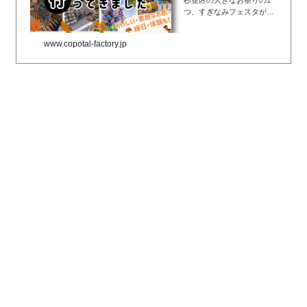
杉並区の大きなお祭りの1
験・ステージ...
つ、すぎなみフェスタが20
25年は11月8日（土）・9日
（日）（2024年は11月9日
www.copotal-factory.jp
（土）・10日（日））に開
催されました！杉並区のお
いしいスイーツ・ごはん・
パンなどのお店や、お子様
に嬉し...