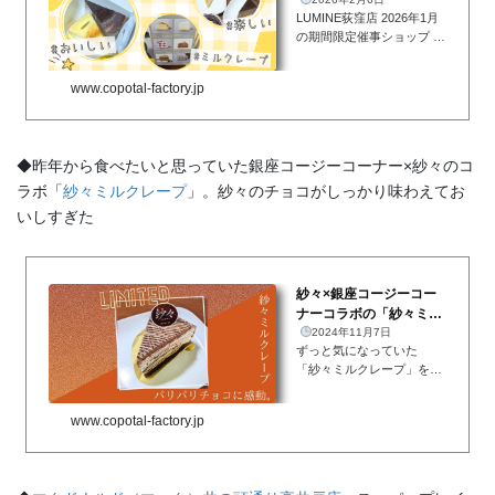
ップで出店していたCAS
LUMINE荻窪店 2026年1月
ANEOさんのミル...
の期間限定催事ショップ C
ASANEO（カサネオ）さん
のミルクレープがおいしか
www.copotal-factory.jp
った！LUMINE荻窪店は期
間限定催事ショップが楽し
い＆嬉しいです
いつ行っ
ても新しい発見
があっ
◆昨年から食べたいと思っていた銀座コージーコーナー×紗々のコ
て、つい行き...
ラボ「
紗々ミルクレープ
」。紗々のチョコがしっかり味わえてお
いしすぎた
紗々×銀座コージーコー
ナーコラボの「紗々ミル
クレープ」がおいしすぎ
2024年11月7日
ずっと気になっていた
た件
「紗々ミルクレープ」をい
ただきました！実は去年か
ら気になってた「紗々ミル
www.copotal-factory.jp
クレープ」…。「紗々」と
銀座コージーコーナーのコ
ラボ商品、遂にいただきま
した！紗々ミルクレープち