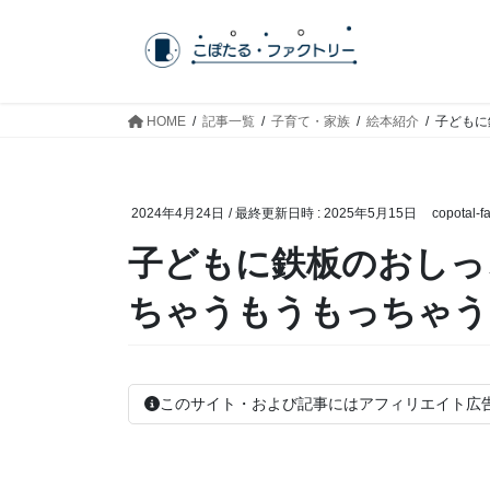
コ
ナ
ン
ビ
テ
ゲ
ン
ー
ツ
シ
HOME
記事一覧
子育て・家族
絵本紹介
子どもに
へ
ョ
ス
ン
キ
に
2024年4月24日
/ 最終更新日時 :
2025年5月15日
copotal-fa
ッ
移
プ
動
子どもに鉄板のおしっ
ちゃうもうもっちゃう
このサイト・および記事にはアフィリエイト広