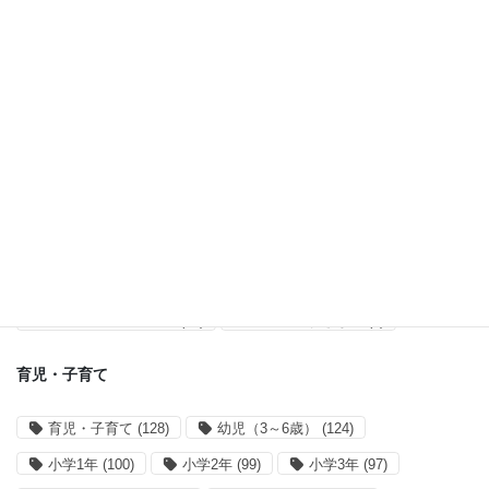
紹介・レポ (121)
タグ一覧
オススメ記事
オススメ記事
(55)
アプリ開発・運営
アプリ開発
(38)
サイト運営
(28)
買い物リストアプリ
(14)
mahoranすぎなみ
(8)
育児・子育て
育児・子育て
(128)
幼児（3～6歳）
(124)
小学1年
(100)
小学2年
(99)
小学3年
(97)