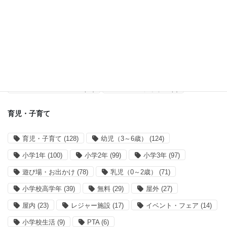
オススメ記事
(55)
アプリ開発・運営
アプリ開発
(38)
サイト運営
(28)
買い物リストアプリ
(14)
mahoranすぎなみ
(8)
育児・子育て
育児・子育て
(128)
幼児（3～6歳）
(124)
小学1年
(100)
小学2年
(99)
小学3年
(97)
遊び場・お出かけ
(78)
乳児（0～2歳）
(71)
小学校高学年
(39)
無料
(29)
屋外
(27)
屋内
(23)
レジャー施設
(17)
イベント・フェア
(14)
小学校生活
(9)
PTA
(6)