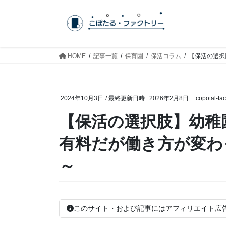
コ
ナ
ン
ビ
テ
ゲ
ン
ー
ツ
シ
HOME
記事一覧
保育園
保活コラム
【保活の選択
へ
ョ
ス
ン
キ
に
2024年10月3日
/ 最終更新日時 :
2026年2月8日
copotal-fac
ッ
移
プ
動
【保活の選択肢】幼稚
有料だが働き方が変わ
～
このサイト・および記事にはアフィリエイト広