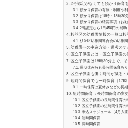
2号認定がなくても預かり保育
預かり保育の有無・制度や
預かり保育は18時・18時3
預かり保育の確認事項（お
2号認定なら1日450円の補
杉並区の幼稚園情報の一覧は杉
杉並区幼稚園連合会の幼稚
幼稚園への申込方法・選考スケ
区立子供園とは・区立子供園の
区立子供園は18時30分まで。
長期休み時も長時間保育あ
区立子供園も働く時間が減る・
短時間保育でも一時保育（17
一時保育は夏休みなどの長期
短時間保育→長時間保育の変
区立子供園の長時間保育の
区立子供園の短時間保育の
申込スケジュール（4月入
短時間保育
長時間保育