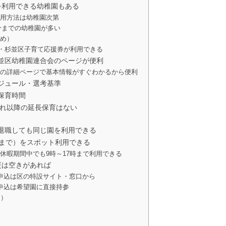
を利用できる幼稚園もある
利用方法は幼稚園次第
0分までの幼稚園が多い
勧め）
助・杉並区子育て応援券が利用できる
並区幼稚園連合会のページが便利
園の詳細ページで基本情報がすぐわかるから便利
ジュール・選考基準
保育時間
それ以降の延長保育はない
り
退職しても同じ園を利用できる
時まで）をスポット利用できる
休暇期間中でも9時～17時まで利用できる
更は空きがあれば
申込は区の特設サイト・窓口から
申込は希望園に直接持参
園）