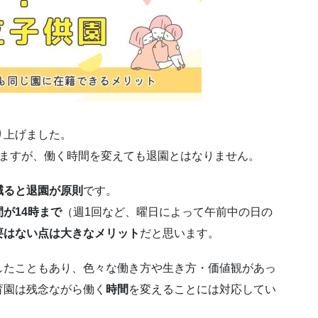
り上げました。
りますが、働く時間を変えても退園とはなりません。
減ると退園が原則
です。
が14時まで
（週1回など、曜日によって午前中の日の
要はない点は大きなメリット
だと思います。
したこともあり、色々な働き方や生き方・価値観があっ
育園は残念ながら働く
時間
を変えることには対応してい