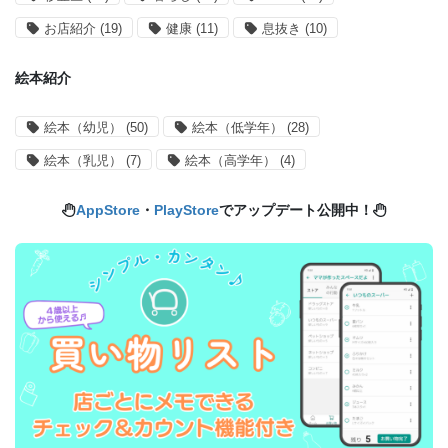
お店紹介
(19)
健康
(11)
息抜き
(10)
絵本紹介
絵本（幼児）
(50)
絵本（低学年）
(28)
絵本（乳児）
(7)
絵本（高学年）
(4)
AppStore
・
PlayStore
でアップデート公開中！