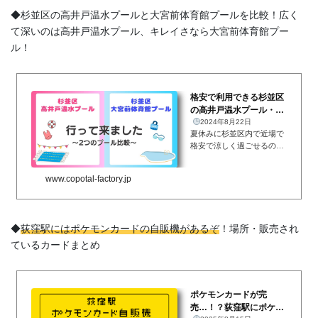
での子どもの利用料が無料
◆杉並区の高井戸温水プールと大宮前体育館プールを比較！広く
になり...
て深いのは高井戸温水プール、キレイさなら大宮前体育館プー
ル！
格安で利用できる杉並区
の高井戸温水プール・大
宮前体育館プール 違い
2024年8月22日
夏休みに杉並区内で近場で
まとめ
格安で涼しく過ごせるので
よく利用させていただいて
いるのが、高井戸温水プー
www.copotal-factory.jp
ルと大宮前体育館プールで
す。頻繁に利用させていた
だいているので、2つの施
設の違いを中心にまとめま
◆
荻窪駅にはポケモンカードの自販機があるぞ
！場所・販売され
した。...
ているカードまとめ
ポケモンカードが完
売…！？荻窪駅にポケモ