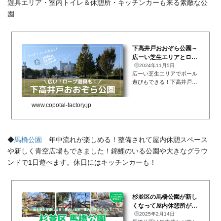
遊具エリア・室内トイレ＆休憩所・キッチンカーも来る素敵な公
園
下高井戸おおぞら公園～
広ーい芝生エリアとロー
プや遊具エリアでたくさ
2024年11月5日
広ーい芝生エリアでボール
ん遊べる！...
遊びもできる！下高井戸お
おぞら公園は広すぎてなか
なか全体感がお伝えできる
www.copotal-factory.jp
ような写真が撮れないので
すが、、、
ボール遊びや
凧揚げもOKなこの広大な
芝生エリアが最大の特徴で
◆
馬橋公園
年中流れが楽しめる！整備されて屋内休憩スペース
はない...
や新しく青空広場もできました！錦鯉のいる公園や大きなグラウ
ンドで1日遊べます。休日にはキッチンカーも！
杉並区の馬橋公園が新し
くなって屋内休憩所がで
きた！年中流れが楽しめ
2025年2月14日