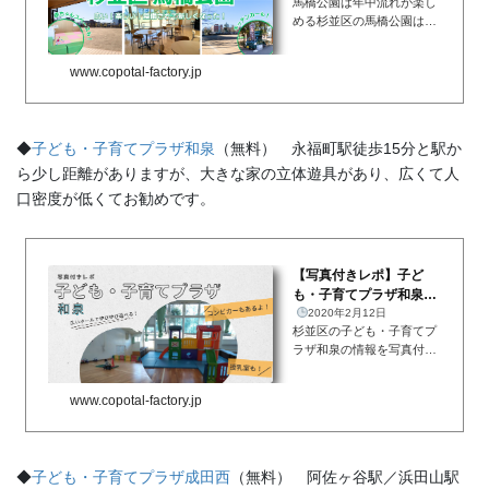
馬橋公園は年中流れが楽し
る！錦鯉の...
める杉並区の馬橋公園は大
変珍しく、夏はもちろん冬
でも年中流れが楽しめる公
www.copotal-factory.jp
園です。流れは9時30分～1
6時までです。杉並区馬橋
公園 年中楽しめる流れ途
中、岩が連なった橋があっ
◆
子ども・子育てプラザ和泉
（無料） 永福町駅徒歩15分と駅か
たり、...
ら少し距離がありますが、大きな家の立体遊具があり、広くて人
口密度が低くてお勧めです。
【写真付きレポ】子ど
も・子育てプラザ和泉～
広いホール・お家のよう
2020年2月12日
杉並区の子ども・子育てプ
な立体遊具～
ラザ和泉の情報を写真付き
でまとめました。最初はち
ょっと入りづらいなぁ、と
www.copotal-factory.jp
思う方が多いかもしれませ
んが、スタッフの方が大変
親切で、施設の使い方を丁
寧に教えてくださいます。
◆
子ども・子育てプラザ成田西
（無料） 阿佐ヶ谷駅／浜田山駅
子ど...