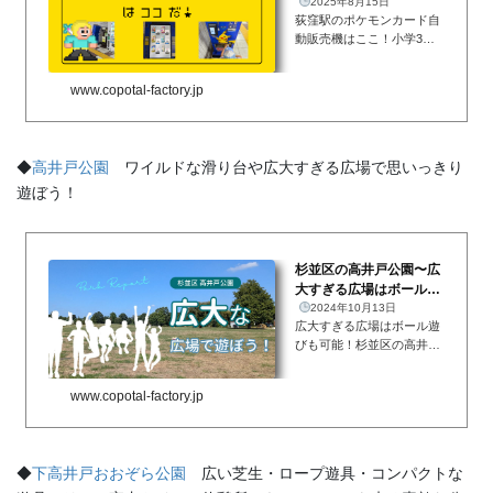
ンカード自動販売機があ
2025年8月15日
荻窪駅のポケモンカード自
るよ！場所・販売...
動販売機はここ！小学3年
生の娘もドはまり中のポケ
モンカード。大人気すぎて
www.copotal-factory.jp
西友荻窪店では品切れ中で
した。。。（2025年8月14
日時点）が、なんと荻窪駅
にポケモンカードの自動販
◆
高井戸公園
ワイルドな滑り台や広大すぎる広場で思いっきり
売機が...
遊ぼう！
杉並区の高井戸公園〜広
大すぎる広場はボール遊
びもOK！ワイルドな滑
2024年10月13日
広大すぎる広場はボール遊
り台などで思...
びも可能！杉並区の高井戸
公園は何と言ってもこのワ
イルドで広大すぎる広場で
www.copotal-factory.jp
思いっきり遊べるのが良い
です。都立公園ということ
もあり、敷地が広大です。
ボール遊びも可能です。
◆
下高井戸おおぞら公園
広い芝生・ロープ遊具・コンパクトな
（野球...