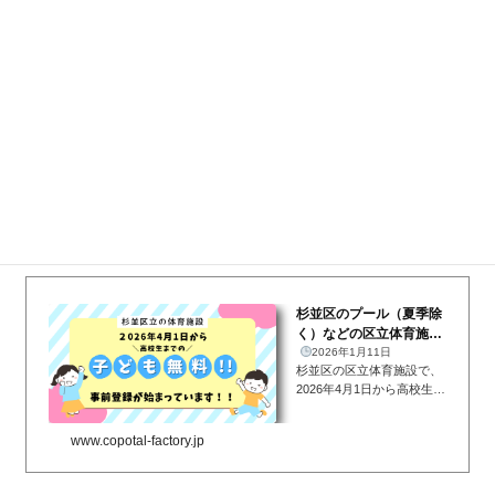
▼
【アソビュー！】
割引チケットもいっぱい！
アソビュー！
でお
食チェ...
出かけ先を今すぐ探すならこちら
◆杉並区のプール（夏季除く）・トレーニングルーム・体育館・
小体育室などの
区立体育施設では2026年4月から高校生までの子ど
もの利用料が無料
に！！登録してお得に遊ぼう！
杉並区のプール（夏季除
く）などの区立体育施設
では2026年4月から、高
2026年1月11日
杉並区の区立体育施設で、
校生までの利...
2026年4月1日から高校生ま
での子どもの利用料が無料
になります！！なんと！子
www.copotal-factory.jp
どもが多すぎる杉並区で
は、区立の体育施設で、20
26年4月1日から、高校生ま