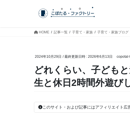
コ
ナ
ン
ビ
テ
ゲ
ン
ー
ツ
シ
HOME
記事一覧
子育て・家族
子育て・家族ブログ
へ
ョ
ス
ン
キ
に
2024年10月29日
/ 最終更新日時 :
2026年6月13日
copotal-
ッ
移
プ
動
どれくらい、子どもと
生と休日2時間外遊び
このサイト・および記事にはアフィリエイト広