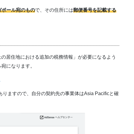
ガポール宛のもの
で、その住所には
郵便番号を記載する
法上の居住地における追加の税務情報」が必要になるよう
ル宛になります。
る
がありますので、自分の契約先の事業体はAsia Pacificと確