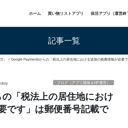
ホーム
買い物リストアプリ
保活アプリ（運営終
記事一覧
運営）
Google Paymentsからの「税法上の居住地における追加の税務情報が必
ブログ（アプリ開発＆HP運営）
ctory
tsからの「税法上の居住地におけ
要です」は郵便番号記載で