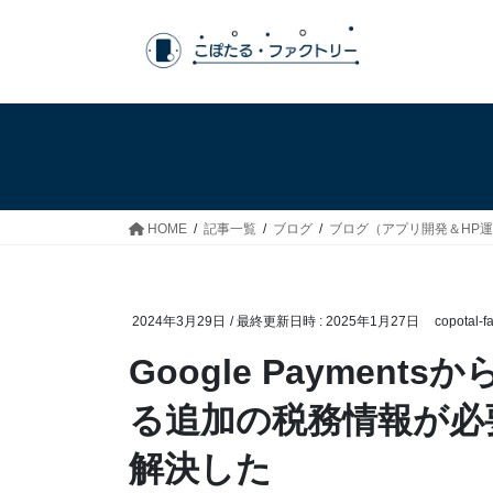
コ
ナ
ン
ビ
テ
ゲ
ン
ー
ツ
シ
へ
ョ
ス
ン
キ
に
ッ
移
HOME
記事一覧
ブログ
ブログ（アプリ開発＆HP
プ
動
2024年3月29日
/ 最終更新日時 :
2025年1月27日
copotal-fa
Google Paymen
る追加の税務情報が必
解決した