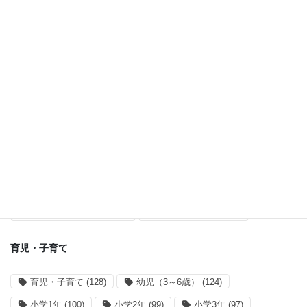
紹介・レポ (121)
タグ一覧
オススメ記事
オススメ記事
(55)
アプリ開発・運営
アプリ開発
(38)
サイト運営
(28)
買い物リストアプリ
(14)
mahoranすぎなみ
(8)
育児・子育て
育児・子育て
(128)
幼児（3～6歳）
(124)
小学1年
(100)
小学2年
(99)
小学3年
(97)