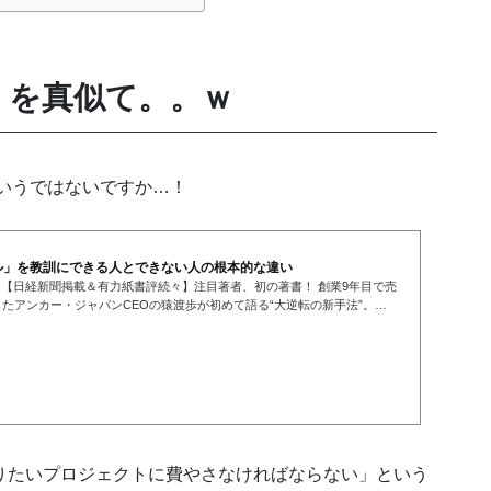
ル」を真似て。。ｗ
というではないですか…！
ル」を教訓にできる人とできない人の根本的な違い
！【日経新聞掲載＆有力紙書評続々】注目著者、初の著書！ 創業9年目で売
したアンカー・ジャパンCEOの猿渡歩が初めて語る“大逆転の新手法”。誰
でも、後発でも圧倒的速さで成...
りたいプロジェクトに費やさなければならない」という