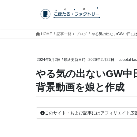
コ
ナ
ン
ビ
テ
ゲ
ン
ー
ツ
シ
HOME
記事一覧
ブログ
やる気の出ないGW中日には
へ
ョ
ス
ン
キ
に
2024年5月2日
/ 最終更新日時 :
2026年2月22日
copotal-fac
ッ
移
プ
動
やる気の出ないGW中日
背景動画を娘と作成
このサイト・および記事にはアフィリエイト広